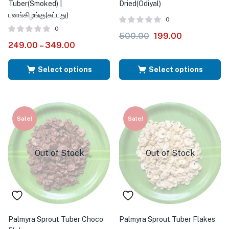
Tuber(Smoked) |
Dried(Odiyal)
பனங்கிழங்கு(சுட்டது)
0
0
500.00
199.00
249.00
–
349.00
Select options
Select options
Sale!
Sale!
Out of Stock
Out of Stock
Palmyra Sprout Tuber Choco
Palmyra Sprout Tuber Flakes