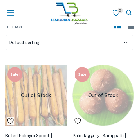
0
Filter
Default sorting
Sale!
Sale
Out of Stock
Out of Stock
Boiled Palmyra Sprout |
Palm Jaggery | Karuppatti |