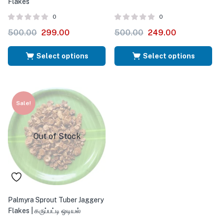
Flakes
0
0
500.00
299.00
500.00
249.00
Select options
Select options
Sale!
Out of Stock
Palmyra Sprout Tuber Jaggery
Flakes | கருப்பட்டி ஒடியல்