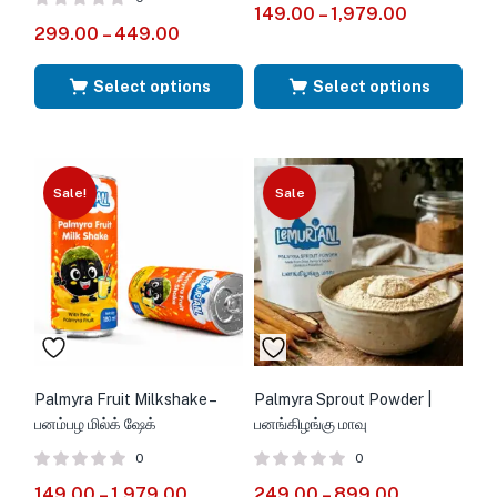
Rated
out
149.00
–
1,979.00
3.50
299.00
–
449.00
of 5
Select options
Select options
Sale!
Sale
Palmyra Fruit Milkshake –
Palmyra Sprout Powder |
பனம்பழ மில்க் ஷேக்
பனங்கிழங்கு மாவு
0
0
149.00
–
1,979.00
249.00
–
899.00